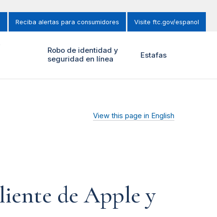
s
Reciba alertas para consumidores
Visite ftc.gov/espanol
y
Robo de identidad y
Estafas
seguridad en línea
View this page in English
cliente de Apple y