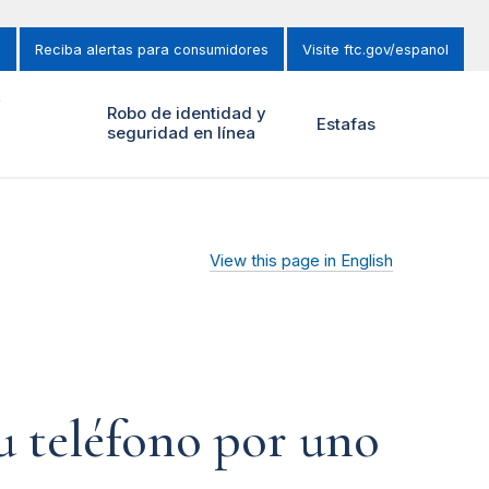
s
Reciba alertas para consumidores
Visite ftc.gov/espanol
y
Robo de identidad y
Estafas
seguridad en línea
View this page in English
tu teléfono por uno