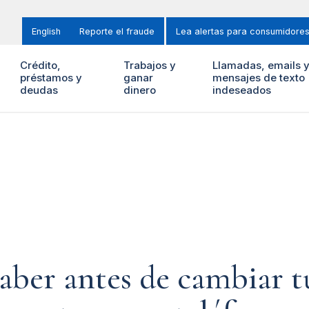
English
Reporte el fraude
Lea alertas para consumidore
Crédito,
Trabajos y
Llamadas, emails 
préstamos y
ganar
mensajes de texto
deudas
dinero
indeseados
saber antes de cambiar 