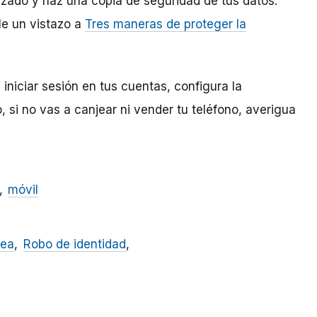
zado y haz una copia de seguridad de tus datos.
le un vistazo a
Tres maneras de proteger la
iniciar sesión en tus cuentas, configura la
o, si no vas a canjear ni vender tu teléfono, averigua
móvil
nea
Robo de identidad