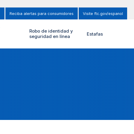
s
Reciba alertas para consumidores
Visite ftc.gov/espanol
y
Robo de identidad y
Estafas
seguridad en línea