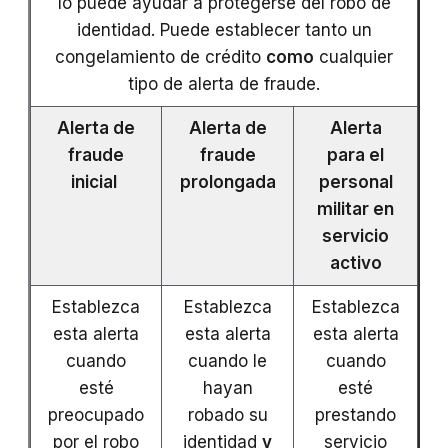
lo puede ayudar a protegerse del robo de
identidad. Puede establecer tanto un
congelamiento de crédito
como
cualquier
tipo de alerta de fraude.
Alerta de
Alerta de
Alerta
fraude
fraude
para el
inicial
prolongada
personal
militar en
servicio
activo
Establezca
Establezca
Establezca
esta alerta
esta alerta
esta alerta
cuando
cuando le
cuando
esté
hayan
esté
preocupado
robado su
prestando
por el robo
identidad
y
servicio