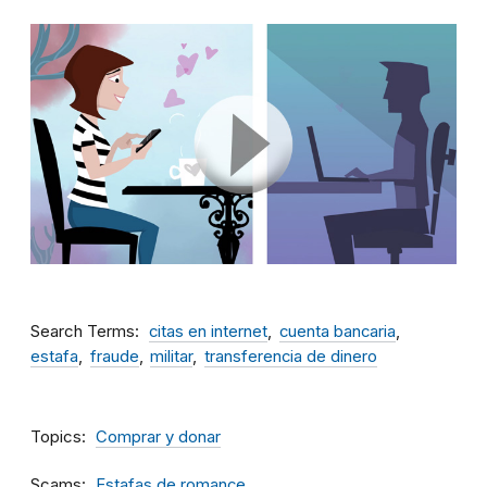
Search Terms
citas en internet
cuenta bancaria
estafa
fraude
militar
transferencia de dinero
Topics
Comprar y donar
Scams
Estafas de romance