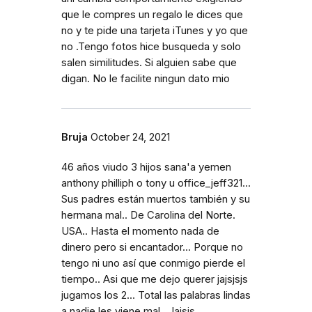
que le compres un regalo le dices que
no y te pide una tarjeta iTunes y yo que
no .Tengo fotos hice busqueda y solo
salen similitudes. Si alguien sabe que
digan. No le facilite ningun dato mio
Bruja
October 24, 2021
46 años viudo 3 hijos sana'a yemen
anthony philliph o tony u office_jeff321...
Sus padres están muertos también y su
hermana mal.. De Carolina del Norte.
USA.. Hasta el momento nada de
dinero pero si encantador... Porque no
tengo ni uno así que conmigo pierde el
tiempo.. Asi que me dejo querer jajsjsjs
jugamos los 2... Total las palabras lindas
a nadie les viene mal.. Jajsjs