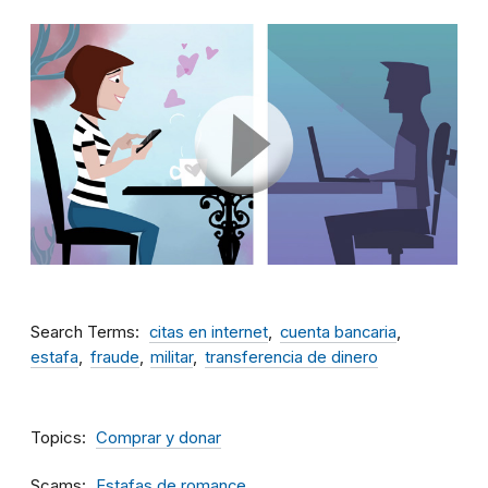
Search Terms
citas en internet
cuenta bancaria
estafa
fraude
militar
transferencia de dinero
Topics
Comprar y donar
Scams
Estafas de romance