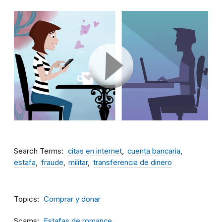
Search Terms
citas en internet
cuenta bancaria
estafa
fraude
militar
transferencia de dinero
Topics
Comprar y donar
Scams
Estafas de romance