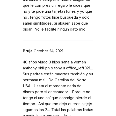
que le compres un regalo le dices que
no y te pide una tarjeta iTunes y yo que
no .Tengo fotos hice busqueda y solo
salen similitudes. Si alguien sabe que
digan. No le facilite ningun dato mio
Bruja
October 24, 2021
46 años viudo 3 hijos sana'a yemen
anthony philliph o tony u office_jeff321...
Sus padres están muertos también y su
hermana mal.. De Carolina del Norte.
USA.. Hasta el momento nada de
dinero pero si encantador... Porque no
tengo ni uno así que conmigo pierde el
tiempo.. Asi que me dejo querer jajsjsjs
jugamos los 2... Total las palabras lindas
a nadie les viene mal.. Jajsjs