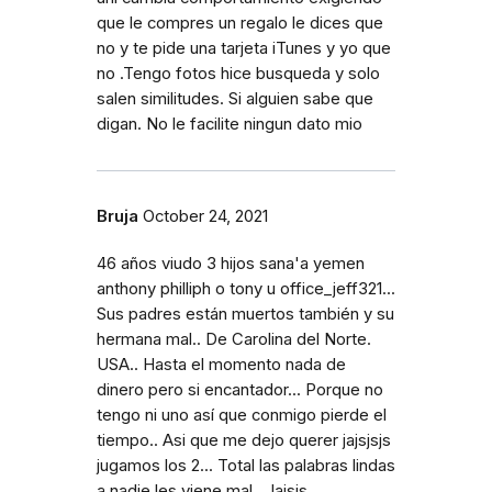
que le compres un regalo le dices que
no y te pide una tarjeta iTunes y yo que
no .Tengo fotos hice busqueda y solo
salen similitudes. Si alguien sabe que
digan. No le facilite ningun dato mio
Bruja
October 24, 2021
46 años viudo 3 hijos sana'a yemen
anthony philliph o tony u office_jeff321...
Sus padres están muertos también y su
hermana mal.. De Carolina del Norte.
USA.. Hasta el momento nada de
dinero pero si encantador... Porque no
tengo ni uno así que conmigo pierde el
tiempo.. Asi que me dejo querer jajsjsjs
jugamos los 2... Total las palabras lindas
a nadie les viene mal.. Jajsjs