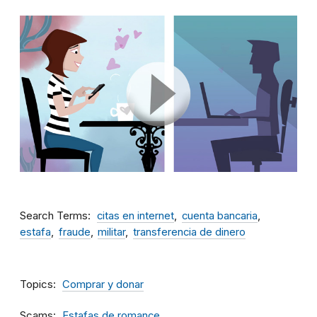
Search Terms
citas en internet
cuenta bancaria
estafa
fraude
militar
transferencia de dinero
Topics
Comprar y donar
Scams
Estafas de romance