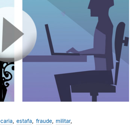
caria
estafa
fraude
militar