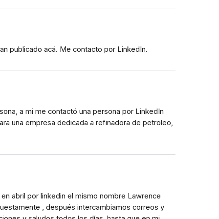
 han publicado acá. Me contacto por LinkedIn.
rsona, a mi me contactó una persona por LinkedIn
 para una empresa dedicada a refinadora de petroleo,
n en abril por linkedin el mismo nombre Lawrence
supuestamente , después intercambiamos correos y
iones y saludos todos los días, hasta que en mi