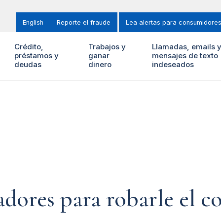
English
Reporte el fraude
Lea alertas para consumidore
Crédito,
Trabajos y
Llamadas, emails 
préstamos y
ganar
mensajes de texto
deudas
dinero
indeseados
adores para robarle el c