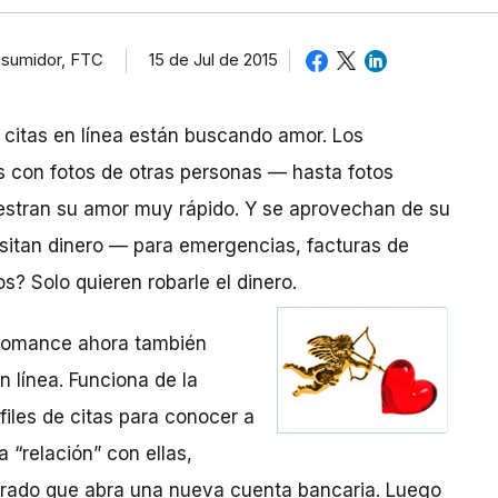
nsumidor, FTC
15 de Jul de 2015
 citas en línea están buscando amor. Los
os con fotos de otras personas — hasta fotos
uestran su amor muy rápido. Y se aprovechan de su
itan dinero — para emergencias, facturas de
os? Solo quieren robarle el dinero.
l romance ahora también
n línea. Funciona de la
iles de citas para conocer a
 “relación” con ellas,
orado que abra una nueva cuenta bancaria. Luego