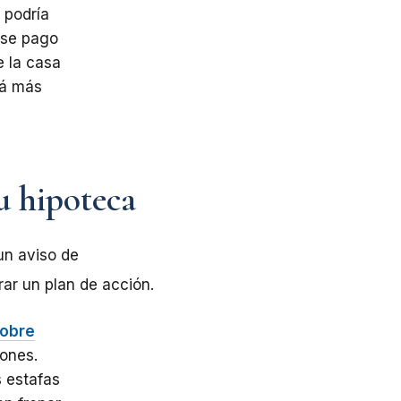
 podría
 Ese pago
e la casa
rá más
su hipoteca
un aviso de
ar un plan de acción.
cobre
iones.
s estafas