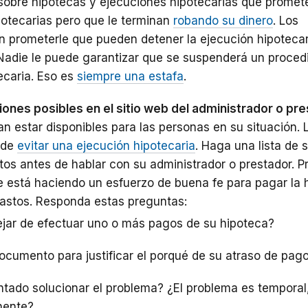
obre hipotecas y ejecuciones hipotecarias que promet
potecarias pero que le terminan
robando su dinero
. Los
n prometerle que pueden detener la ejecución hipotecari
Nadie le puede garantizar que se suspenderá un proced
ecaria. Eso es
siempre una estafa
.
iones posibles en el sitio web del administrador o pre
ían estar disponibles para las personas en su situación.
 de
evitar una ejecución hipotecaria
.
Haga una lista de 
tos antes de hablar con su administrador o prestador. 
 está haciendo un esfuerzo de buena fe para pagar la 
astos. Responda estas preguntas:
ejar de efectuar uno o más pagos de su hipoteca?
ocumento para justificar el porqué de su atraso de pag
tado solucionar el problema? ¿El problema es temporal,
nente?