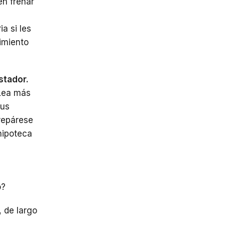
en frenar
a si les
imiento
stador.
 Lea más
sus
Prepárese
hipoteca
o?
 de largo