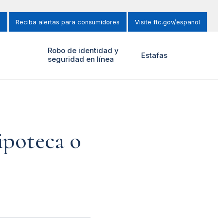
s
Reciba alertas para consumidores
Visite ftc.gov/espanol
y
Robo de identidad y
Estafas
seguridad en línea
ipoteca o