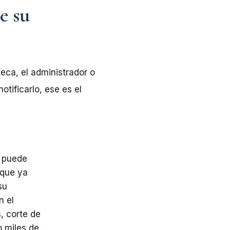
e su
eca, el administrador o
tificarlo, ese es el
r puede
 que ya
su
n el
, corte de
o miles de