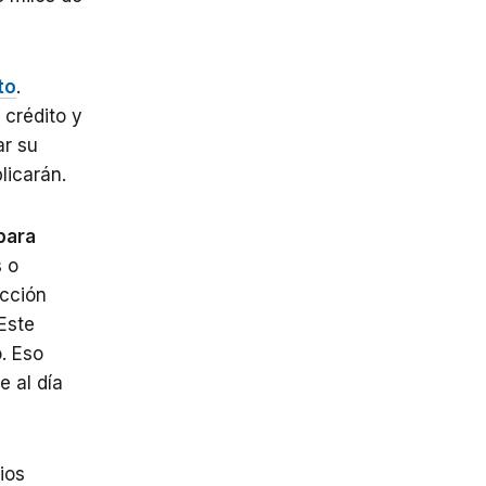
to
.
 crédito y
ar su
licarán.
para
s o
acción
Este
. Eso
e al día
ios