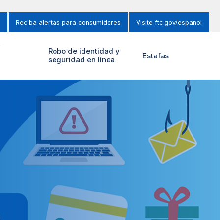
s
Reciba alertas para consumidores
Visite ftc.gov/espanol
y
Robo de identidad y
Estafas
seguridad en línea