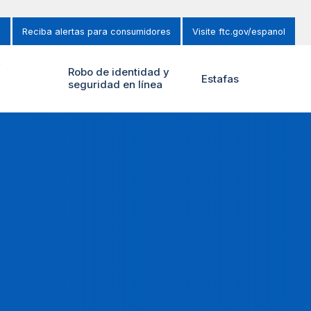
s
Reciba alertas para consumidores
Visite ftc.gov/espanol
y
Robo de identidad y
Estafas
seguridad en línea