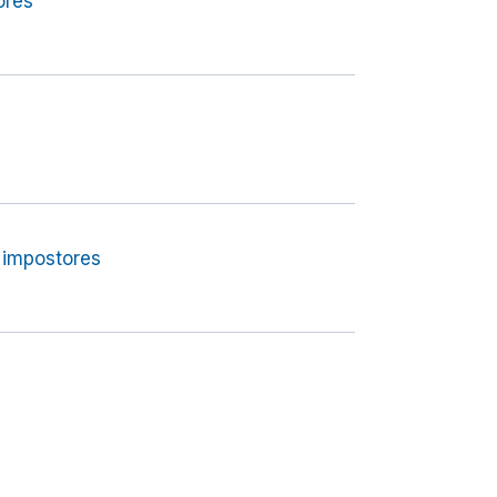
ores
 impostores