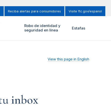
s
Reciba alertas para consumidores
Visite ftc.gov/espanol
y
Robo de identidad y
Estafas
seguridad en línea
View this page in English
 tu inbox