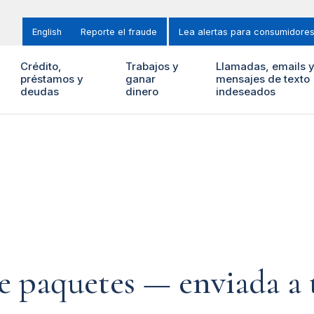
English
Reporte el fraude
Lea alertas para consumidore
Crédito,
Trabajos y
Llamadas, emails 
préstamos y
ganar
mensajes de texto
deudas
dinero
indeseados
de paquetes — enviada a