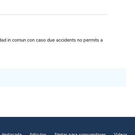
xidad in comun con caso due accidents no permits a
n destacada
Artículos
Alertas para consumidores
Videos