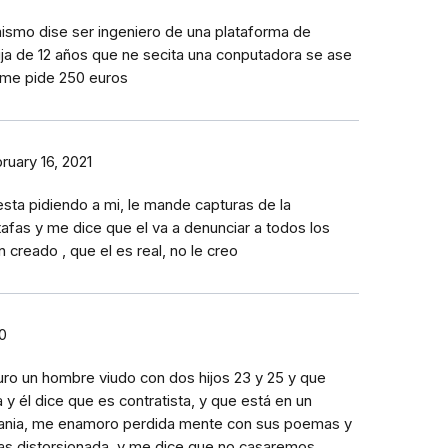
ismo dise ser ingeniero de una plataforma de
ija de 12 años que ne secita una conputadora se ase
 me pide 250 euros
ruary 16, 2021
ta pidiendo a mi, le mande capturas de la
tafas y me dice que el va a denunciar a todos los
n creado , que el es real, no le creo
20
uro un hombre viudo con dos hijos 23 y 25 y que
 y él dice que es contratista, y que está en un
ania, me enamoro perdida mente con sus poemas y
as distorsionada, y me dice que no casaremos