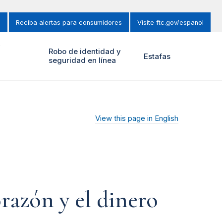
s
Reciba alertas para consumidores
Visite ftc.gov/espanol
y
Robo de identidad y
Estafas
seguridad en línea
View this page in English
orazón y el dinero