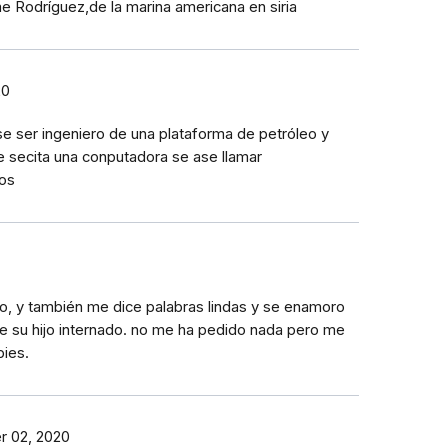
me Rodríguez,de la marina americana en siria
20
 ser ingeniero de una plataforma de petróleo y
ne secita una conputadora se ase llamar
os
mo, y también me dice palabras lindas y se enamoro
 su hijo internado. no me ha pedido nada pero me
pies.
 02, 2020