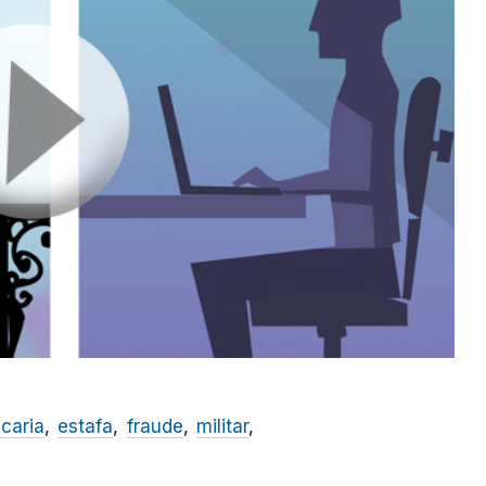
caria
estafa
fraude
militar