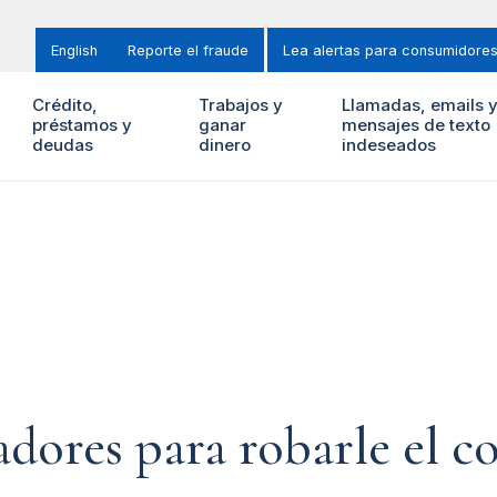
English
Reporte el fraude
Lea alertas para consumidore
Crédito,
Trabajos y
Llamadas, emails 
préstamos y
ganar
mensajes de texto
deudas
dinero
indeseados
adores para robarle el c