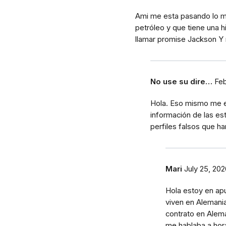
Ami me esta pasando lo m
petróleo y que tiene una h
llamar promise Jackson Y
No use su dire…
Feb
Hola. Eso mismo me es
información de las es
perfiles falsos que ha
Mari
July 25, 20
Hola estoy en ap
viven en Alemania
contrato en Alem
me hablaba a hor