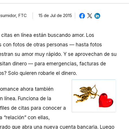
nsumidor, FTC
15 de Jul de 2015
 citas en línea están buscando amor. Los
os con fotos de otras personas — hasta fotos
uestran su amor muy rápido. Y se aprovechan de su
itan dinero — para emergencias, facturas de
os? Solo quieren robarle el dinero.
l romance ahora también
n línea. Funciona de la
iles de citas para conocer a
 “relación” con ellas,
orado que abra una nueva cuenta bancaria. Luego