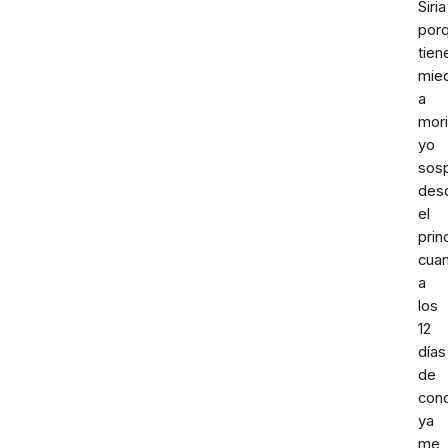
Siria
por
tien
mie
a
mori
yo
sos
des
el
prin
cua
a
los
12
días
de
con
ya
me