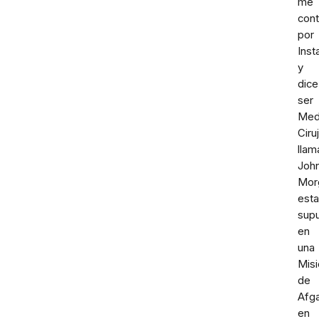
me
cont
por
Ins
y
dice
ser
Med
Ciru
lla
Joh
Mor
esta
sup
en
una
Misi
de
Afga
en