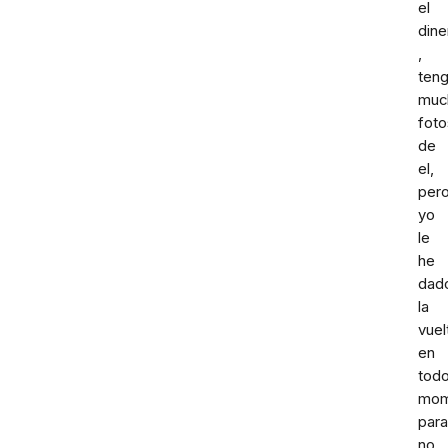
el
dine
,
ten
muc
foto
de
el,
per
yo
le
he
dad
la
vuel
en
tod
mom
para
no