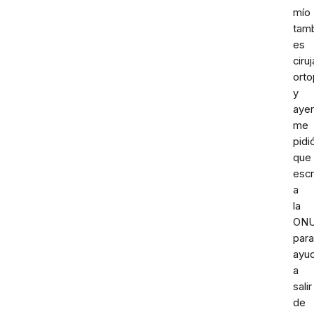
mío
tam
es
ciru
orto
y
ayer
me
pidi
que
escr
a
la
ON
para
ayud
a
salir
de