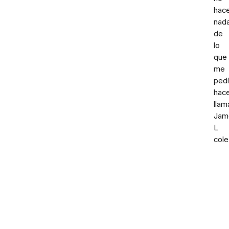
hac
nad
de
lo
que
me
pedí
hac
llam
Jam
L
cole