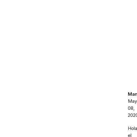
Ma
May
08,
202
Hola
el