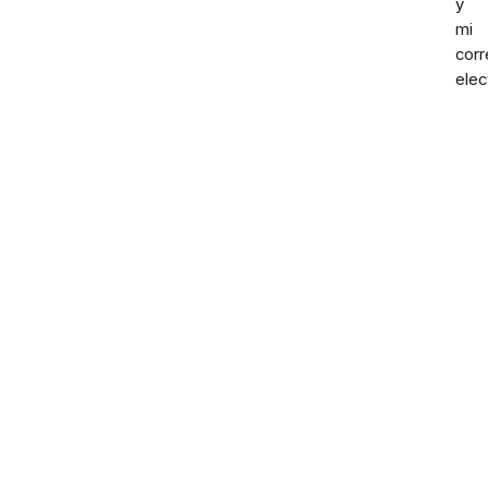
y
mi
corr
elec