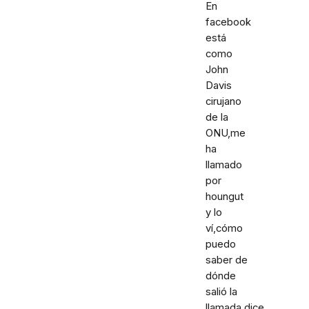
En
facebook
está
como
John
Davis
cirujano
de la
ONU,me
ha
llamado
por
houngut
y lo
ví,cómo
puedo
saber de
dónde
salió la
llamada,dice