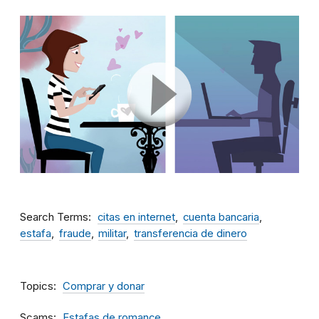
Search Terms
citas en internet
cuenta bancaria
estafa
fraude
militar
transferencia de dinero
Topics
Comprar y donar
Scams
Estafas de romance