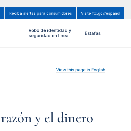
s
Reciba alertas para consumidores
Visite ftc.gov/espanol
y
Robo de identidad y
Estafas
seguridad en línea
View this page in English
orazón y el dinero