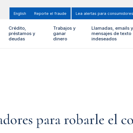
English
Reporte el fraude
Lea alertas para consumidore
Crédito,
Trabajos y
Llamadas, emails 
préstamos y
ganar
mensajes de texto
deudas
dinero
indeseados
adores para robarle el c