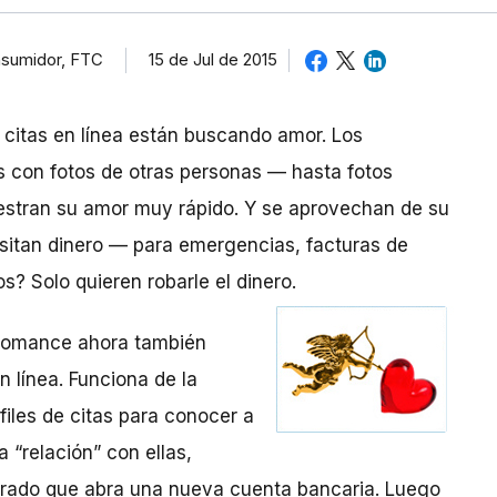
nsumidor, FTC
15 de Jul de 2015
 citas en línea están buscando amor. Los
os con fotos de otras personas — hasta fotos
uestran su amor muy rápido. Y se aprovechan de su
itan dinero — para emergencias, facturas de
os? Solo quieren robarle el dinero.
l romance ahora también
n línea. Funciona de la
iles de citas para conocer a
 “relación” con ellas,
orado que abra una nueva cuenta bancaria. Luego