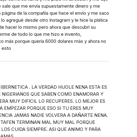
me sale que me envía supuestamente dinero y me
a página de la compañía que hace el envío y me saco
lo agregué desde otro Instagram y le hice la plática
 de hacer lo mismo pero ahora que descubrí su
erme de todo lo que me hizo e invento,
o más porque quería 6000 dolares más y ahora no
 esto
IBERNETICA . LA VERDAD HIJOLE NENA ESTA ES
E NIGERIANOS QUE SABEN COMO ENAMORAR Y
SERA MUY DIFICIL LO RECUPERES. LO MEJOR ES
 A EMPEZAR PORQUE ESO SI TU ERES MUY
ENCIA JAMAS NADIE VOLVERA A DAÑARTE NENA.
ESTAFEN TERMINAN MAL MUY MAL PORQUE
 LOS CUIDA SIEMPRE. ASI QUE ANIMO Y PARA
JAMAS