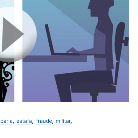
caria
estafa
fraude
militar