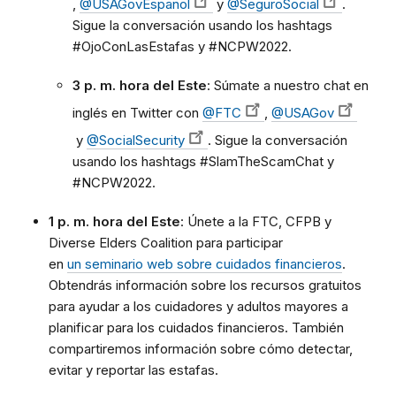
,
@USAGovEspanol
y
@SeguroSocial
.
Sigue la conversación usando los hashtags
#OjoConLasEstafas y #NCPW2022.
3 p. m. hora del Este
: Súmate a nuestro chat en
inglés en Twitter con
@FTC
,
@USAGov
y
@SocialSecurity
. Sigue la conversación
usando los hashtags #SlamTheScamChat y
#NCPW2022.
1 p. m. hora del Este
: Únete a la FTC, CFPB y
Diverse Elders Coalition para participar
en
un
seminario web sobre cuidados financieros
.
Obtendrás información sobre los recursos gratuitos
para ayudar a los cuidadores y adultos mayores a
planificar para los cuidados financieros. También
compartiremos información sobre cómo detectar,
evitar y reportar las estafas.