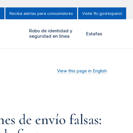
s
Reciba alertas para consumidores
Visite ftc.gov/espanol
y
Robo de identidad y
Estafas
seguridad en línea
View this page in English
es de envío falsas: