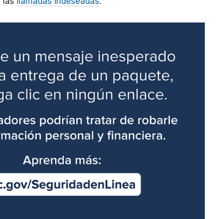
 las
llamadas indeseadas
.