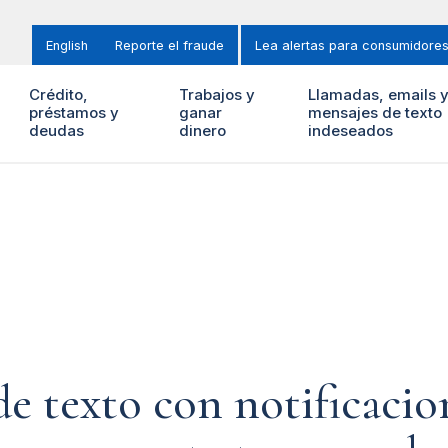
English
Reporte el fraude
Lea alertas para consumidore
Crédito,
Trabajos y
Llamadas, emails 
préstamos y
ganar
mensajes de texto
deudas
dinero
indeseados
e texto con notificacion