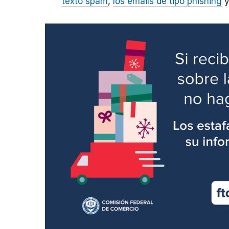
texto spam
,
los emails de tipo phishing
y