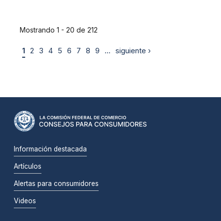
Mostrando 1 - 20 de 212
1
2
3
4
5
6
7
8
9
…
siguiente ›
Información destacada
Artículos
Alertas para consumidores
Videos