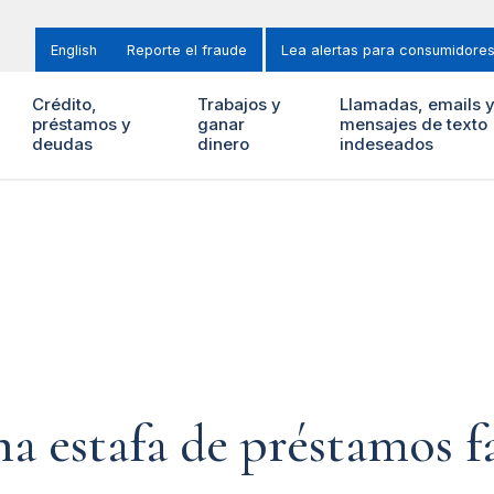
English
Reporte el fraude
Lea alertas para consumidore
Crédito,
Trabajos y
Llamadas, emails 
préstamos y
ganar
mensajes de texto
deudas
dinero
indeseados
na estafa de préstamos f