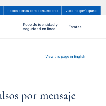
s
Reciba alertas para consumidores
Visite ftc.gov/espanol
y
Robo de identidad y
Estafas
seguridad en línea
View this page in English
alsos por mensaje