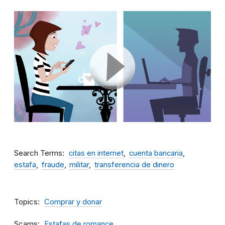
Search Terms
citas en internet
cuenta bancaria
estafa
fraude
militar
transferencia de dinero
Topics
Comprar y donar
Scams
Estafas de romance