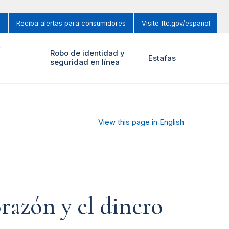
s
Reciba alertas para consumidores
Visite ftc.gov/espanol
y
Robo de identidad y
Estafas
seguridad en línea
View this page in English
orazón y el dinero