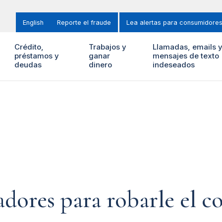
English
Reporte el fraude
Lea alertas para consumidore
Crédito,
Trabajos y
Llamadas, emails 
préstamos y
ganar
mensajes de texto
deudas
dinero
indeseados
adores para robarle el c