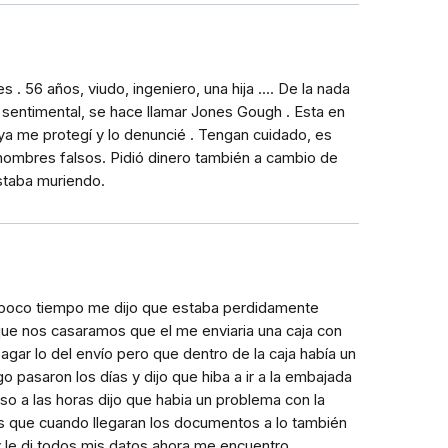
. 56 años, viudo, ingeniero, una hija .... De la nada
 sentimental, se hace llamar Jones Gough . Esta en
ya me protegí y lo denuncié . Tengan cuidado, es
 nombres falsos. Pidió dinero también a cambio de
estaba muriendo.
 poco tiempo me dijo que estaba perdidamente
ue nos casaramos que el me enviaria una caja con
agar lo del envío pero que dentro de la caja había un
o pasaron los días y dijo que hiba a ir a la embajada
so a las horas dijo que habia un problema con la
s que cuando llegaran los documentos a lo también
 y le di todos mis datos ahora me encuentro