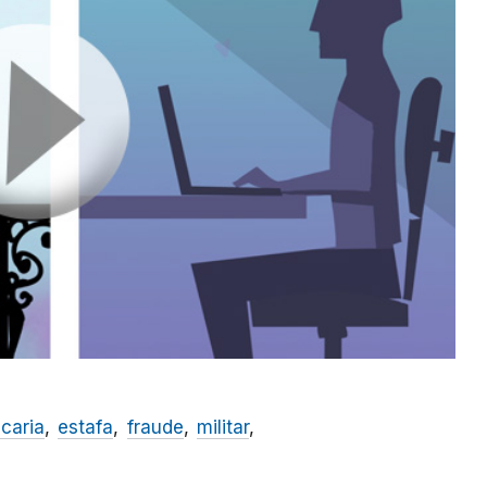
caria
estafa
fraude
militar