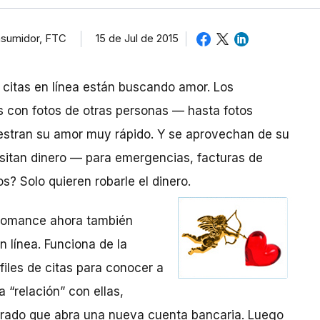
nsumidor, FTC
15 de Jul de 2015
 citas en línea están buscando amor. Los
os con fotos de otras personas — hasta fotos
uestran su amor muy rápido. Y se aprovechan de su
itan dinero — para emergencias, facturas de
os? Solo quieren robarle el dinero.
l romance ahora también
n línea. Funciona de la
iles de citas para conocer a
 “relación” con ellas,
orado que abra una nueva cuenta bancaria. Luego