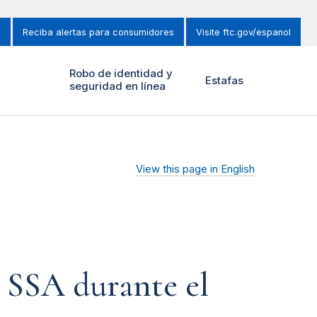
s
Reciba alertas para consumidores
Visite ftc.gov/espanol
y
Robo de identidad y
Estafas
seguridad en línea
View this page in English
a SSA durante el