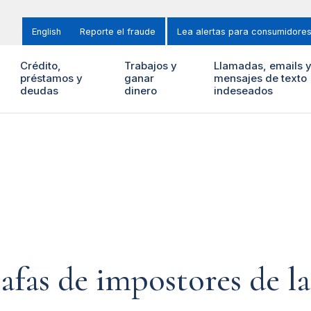
English
Reporte el fraude
Lea alertas para consumidore
Crédito,
Trabajos y
Llamadas, emails 
préstamos y
ganar
mensajes de texto
deudas
dinero
indeseados
tafas de impostores de l