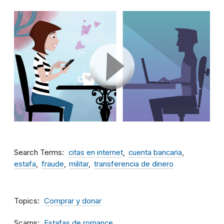
Search Terms
citas en internet
cuenta bancaria
estafa
fraude
militar
transferencia de dinero
Topics
Comprar y donar
Scams
Estafas de romance