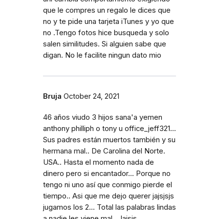
que le compres un regalo le dices que
no y te pide una tarjeta iTunes y yo que
no .Tengo fotos hice busqueda y solo
salen similitudes. Si alguien sabe que
digan. No le facilite ningun dato mio
Bruja
October 24, 2021
46 años viudo 3 hijos sana'a yemen
anthony philliph o tony u office_jeff321...
Sus padres están muertos también y su
hermana mal.. De Carolina del Norte.
USA.. Hasta el momento nada de
dinero pero si encantador... Porque no
tengo ni uno así que conmigo pierde el
tiempo.. Asi que me dejo querer jajsjsjs
jugamos los 2... Total las palabras lindas
a nadie les viene mal.. Jajsjs