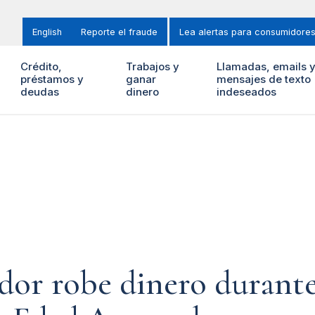
English
Reporte el fraude
Lea alertas para consumidore
Crédito,
Trabajos y
Llamadas, emails 
préstamos y
ganar
mensajes de texto
deudas
dinero
indeseados
ador robe dinero durante