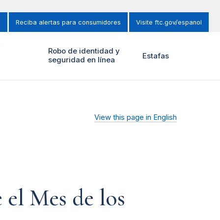
s
Reciba alertas para consumidores
Visite ftc.gov/espanol
y
Robo de identidad y
Estafas
seguridad en línea
View this page in English
 el Mes de los