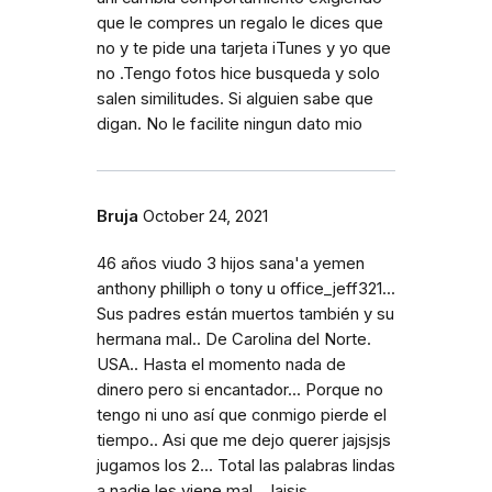
que le compres un regalo le dices que
no y te pide una tarjeta iTunes y yo que
no .Tengo fotos hice busqueda y solo
salen similitudes. Si alguien sabe que
digan. No le facilite ningun dato mio
Bruja
October 24, 2021
46 años viudo 3 hijos sana'a yemen
anthony philliph o tony u office_jeff321...
Sus padres están muertos también y su
hermana mal.. De Carolina del Norte.
USA.. Hasta el momento nada de
dinero pero si encantador... Porque no
tengo ni uno así que conmigo pierde el
tiempo.. Asi que me dejo querer jajsjsjs
jugamos los 2... Total las palabras lindas
a nadie les viene mal.. Jajsjs