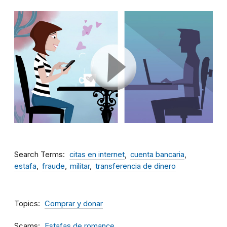
Search Terms
citas en internet
cuenta bancaria
estafa
fraude
militar
transferencia de dinero
Topics
Comprar y donar
Scams
Estafas de romance