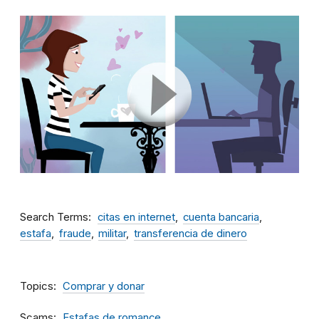
Search Terms
citas en internet
cuenta bancaria
estafa
fraude
militar
transferencia de dinero
Topics
Comprar y donar
Scams
Estafas de romance