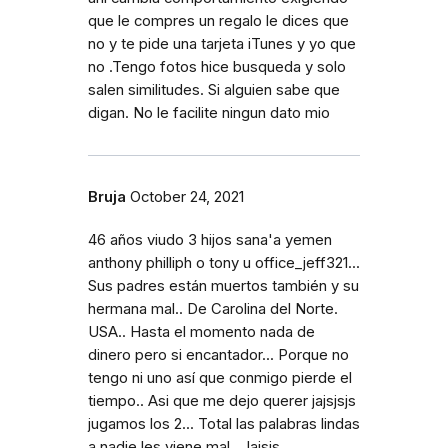
que le compres un regalo le dices que
no y te pide una tarjeta iTunes y yo que
no .Tengo fotos hice busqueda y solo
salen similitudes. Si alguien sabe que
digan. No le facilite ningun dato mio
Bruja
October 24, 2021
46 años viudo 3 hijos sana'a yemen
anthony philliph o tony u office_jeff321...
Sus padres están muertos también y su
hermana mal.. De Carolina del Norte.
USA.. Hasta el momento nada de
dinero pero si encantador... Porque no
tengo ni uno así que conmigo pierde el
tiempo.. Asi que me dejo querer jajsjsjs
jugamos los 2... Total las palabras lindas
a nadie les viene mal.. Jajsjs