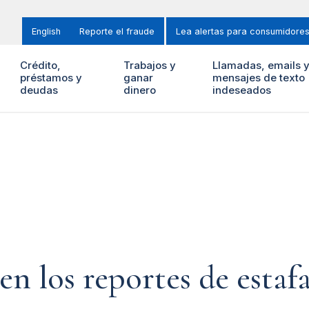
English
Reporte el fraude
Lea alertas para consumidore
Crédito,
Trabajos y
Llamadas, emails 
préstamos y
ganar
mensajes de texto
deudas
dinero
indeseados
en los reportes de estaf