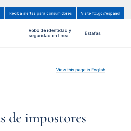
s
Reciba alertas para consumidores
Visite ftc.gov/espanol
y
Robo de identidad y
Estafas
seguridad en línea
View this page in English
as de impostores