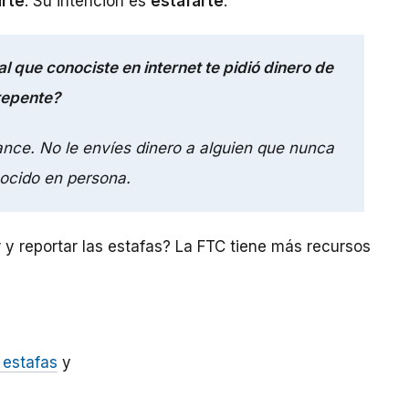
rte
. Su intención es
estafarte
.
l que conociste en internet te pidió dinero de
repente?
ance. No le envíes dinero a alguien que nunca
ocido en persona.
y reportar las estafas? La FTC tiene más recursos
 estafas
y