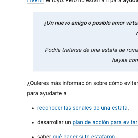
invertir
el tuyo. Pero no están ahí para
ayuda
¿Un nuevo amigo o posible amor virtua
Podría tratarse de una estafa de rom
hayas con
¿Quieres más información sobre cómo evitar 
para ayudarte a
reconocer las señales de una estafa
,
desarrollar un
plan de acción para evitar
saber
qué hacer si te estafaron
.