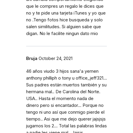
que le compres un regalo le dices que
no y te pide una tarjeta iTunes y yo que
no .Tengo fotos hice busqueda y solo
salen similitudes. Si alguien sabe que
digan. No le facilite ningun dato mio
Bruja
October 24, 2021
46 años viudo 3 hijos sana'a yemen
anthony philliph o tony u office_jeff321...
Sus padres están muertos también y su
hermana mal.. De Carolina del Norte.
USA.. Hasta el momento nada de
dinero pero si encantador... Porque no
tengo ni uno así que conmigo pierde el
tiempo.. Asi que me dejo querer jajsjsjs
jugamos los 2... Total las palabras lindas
a nadie les viene mal.. Jajsjs