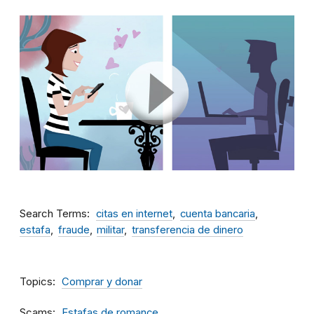
Search Terms
citas en internet
cuenta bancaria
estafa
fraude
militar
transferencia de dinero
Topics
Comprar y donar
Scams
Estafas de romance