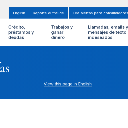
English
Reporte el fraude
Lea alertas para consumidore
Crédito,
Trabajos y
Llamadas, emails 
préstamos y
ganar
mensajes de texto
deudas
dinero
indeseados
as
View this page in English