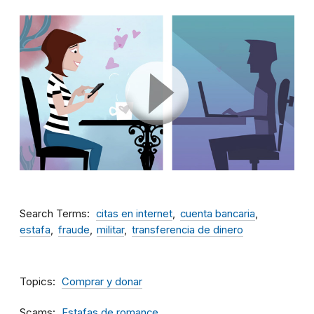
Search Terms
citas en internet
cuenta bancaria
estafa
fraude
militar
transferencia de dinero
Topics
Comprar y donar
Scams
Estafas de romance