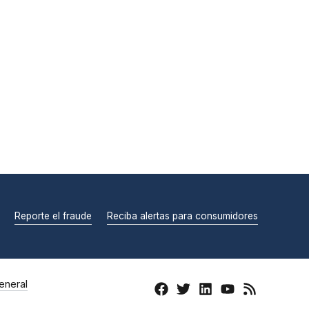
Reporte el fraude
Reciba alertas para consumidores
eneral