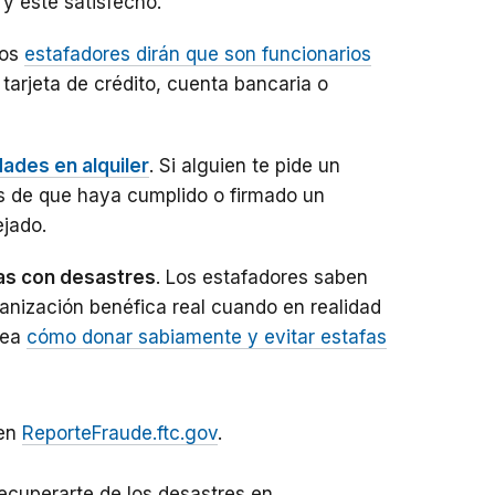
 y esté satisfecho.
los
estafadores dirán que son funcionarios
 tarjeta de crédito, cuenta bancaria o
dades en alquiler
. Si alguien te pide un
es de que haya cumplido o firmado un
ejado.
as con desastres
. Los estafadores saben
anización benéfica real cuando en realidad
uea
cómo donar sabiamente y evitar estafas
 en
ReporteFraude.ftc.gov
.
ecuperarte de los desastres en