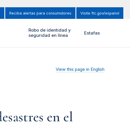
s
Reciba alertas para consumidores
Visite ftc.gov/espanol
y
Robo de identidad y
Estafas
seguridad en línea
View this page in English
esastres en el