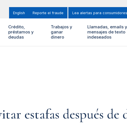
English
Reporte el fraude
Lea alertas para consumidore
Crédito,
Trabajos y
Llamadas, emails 
préstamos y
ganar
mensajes de texto
deudas
dinero
indeseados
tar estafas después de d